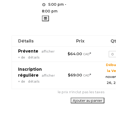
5:00 pm -
8:00 pm
Détails
Prix
Q
Prévente
afficher
$64.00
*
Qua
CAD
+ de détails
Débu
Inscription
la V
$69.00
*
régulière
afficher
CAD
nove
+ de détails
26, 
le prix n'inclut pas les taxes