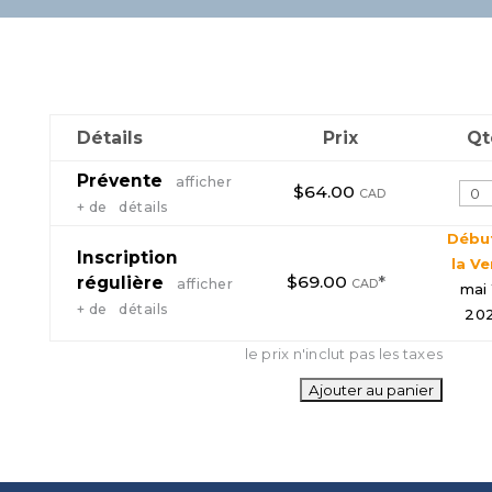
Détails
Prix
Qt
Prévente
afficher
$64.00
Qua
CAD
+ de détails
Débu
Inscription
la V
$69.00
*
régulière
afficher
CAD
mai 
+ de détails
20
le prix n'inclut pas les taxes