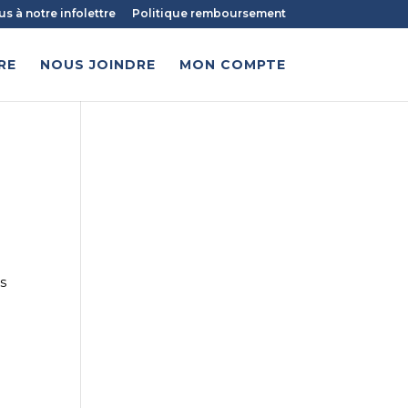
 à notre infolettre
Politique remboursement
RE
NOUS JOINDRE
MON COMPTE
rs